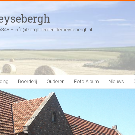
Meysebergh
5848 – info@zorgboerderijdemeysebergh.nl
ding
Boerderij
Ouderen
Foto Album
Nieuws