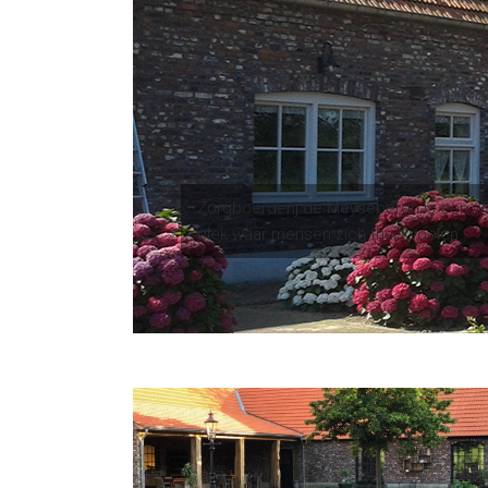
Zorgboerderij de Meysebergh is een wa
plek waar mensen zich thuis voelen.