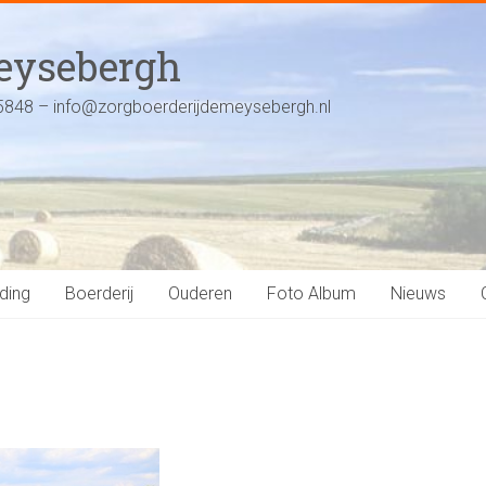
Meysebergh
5848 – info@zorgboerderijdemeysebergh.nl
ding
Boerderij
Ouderen
Foto Album
Nieuws