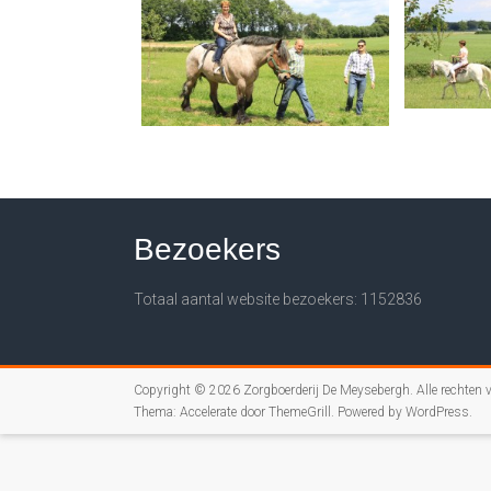
Bezoekers
Totaal aantal website bezoekers: 1152836
Copyright © 2026
Zorgboerderij De Meysebergh
. Alle rechten
Thema:
Accelerate
door ThemeGrill. Powered by
WordPress
.